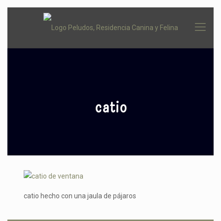
catio
catio hecho con una jaula de pájaros