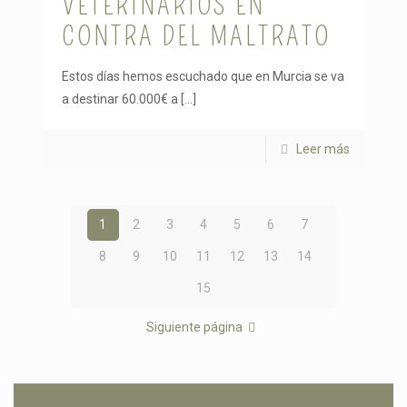
VETERINARIOS EN
CONTRA DEL MALTRATO
Estos días hemos escuchado que en Murcia se va
a destinar 60.000€ a
[…]
Leer más
1
2
3
4
5
6
7
8
9
10
11
12
13
14
15
Siguiente página