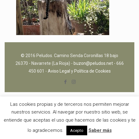
© 2016 Peludos. Camino Senda Coronillas 18 bajo
26370 - Navarrete (La Rioja) -
buzon@peludos.net
- 666
450 601 -
Aviso Legal
y
Política de Cookies
Las cookies propias y de terceros nos permiten mejorar
nuestros servicios. Al navegar por nuestro sitio web, se
entiende que aceptas el uso que hacemos de las cookies y te
lo agradecemos.
Saber más
Acepto