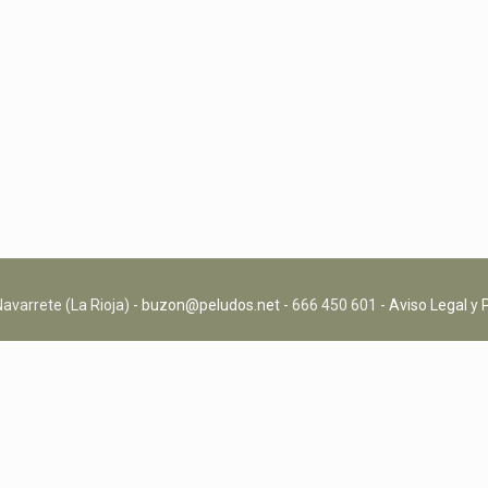
avarrete (La Rioja) -
buzon@peludos.net
- 666 450 601 -
Aviso Legal
y