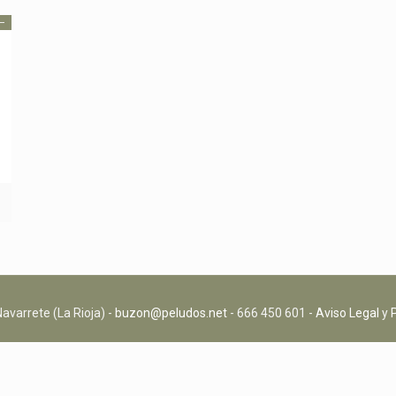
avarrete (La Rioja) -
buzon@peludos.net
- 666 450 601 -
Aviso Legal
y