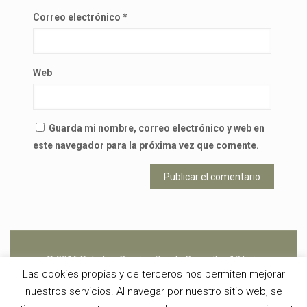
Correo electrónico
*
Web
Guarda mi nombre, correo electrónico y web en
este navegador para la próxima vez que comente.
© 2016 Peludos. Camino Senda Coronillas 18 bajo
Las cookies propias y de terceros nos permiten mejorar
26370 - Navarrete (La Rioja) -
buzon@peludos.net
- 666
nuestros servicios. Al navegar por nuestro sitio web, se
450 601 -
Aviso Legal
y
Política de Cookies