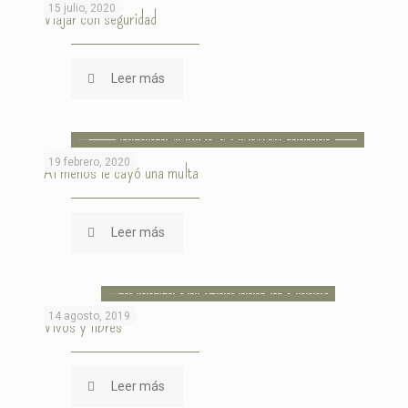
15 julio, 2020
Viajar con seguridad
Leer más
19 febrero, 2020
Al menos le cayó una multa
Leer más
14 agosto, 2019
Vivos y libres
Leer más