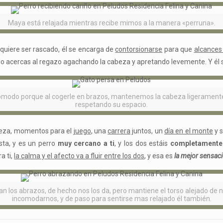
Maya está relajada mientras recibe mimos a la manera «perruna».
e quiere ser rascado, él se encarga de
contorsionarse
para que
alcances
lo acercas al regazo agachando la cabeza y apretando levemente. Y él se
ómodo porque al cogerle en brazos, mantenemos la cabeza ligeramente
respetando su espacio.
beza, momentos para el
juego
, una
carrera
juntos, un
día en el monte
y s
usta, y es un perro
muy cercano a ti
, y los dos estáis
completamente 
a ti,
la calma y el afecto va a fluir entre los dos
, y esa es
la mejor sensac
an los abrazos, de hecho nos los da, pero mantiene el torso alejado de 
incomodarnos, y de paso para sentirse mas relajado él también.