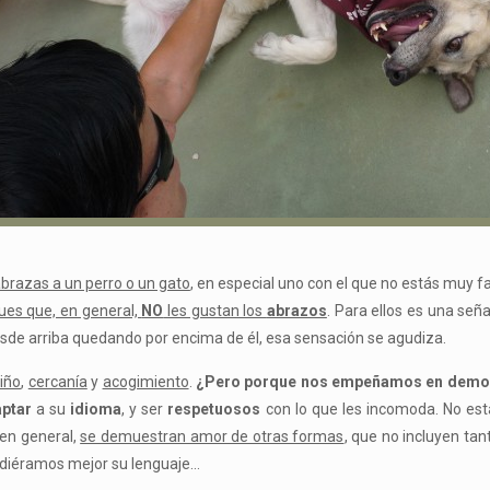
brazas a un perro o un gato
, en especial uno con el que no estás muy f
ues que, en general,
NO
les gustan los
abrazos
. Para ellos es una se
esde arriba quedando por encima de él, esa sensación se agudiza.
iño
,
cercanía
y
acogimiento
.
¿Pero porque nos empeñamos en demostr
ptar
a su
idioma
, y ser
respetuosos
con lo que les incomoda. No est
 en general,
se demuestran amor de otras formas
, que no incluyen tan
endiéramos mejor su lenguaje…