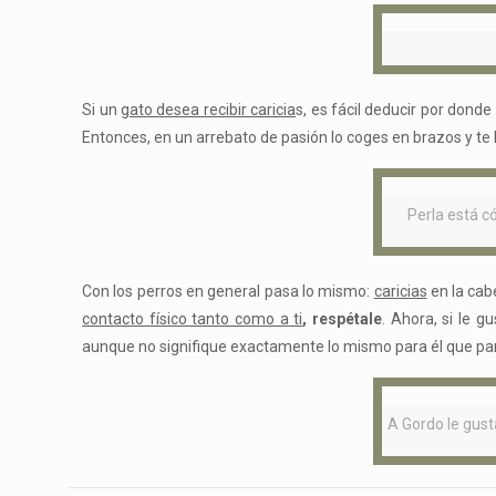
Si un
gato desea recibir caricia
s, es fácil deducir por dond
Entonces, en un arrebato de pasión lo coges en brazos y te 
Perla está c
Con los perros en general pasa lo mismo:
caricias
en la ca
contacto físico tanto como a ti
, respétale
. Ahora, si le g
aunque no signifique exactamente lo mismo para él que par
A Gordo le gust