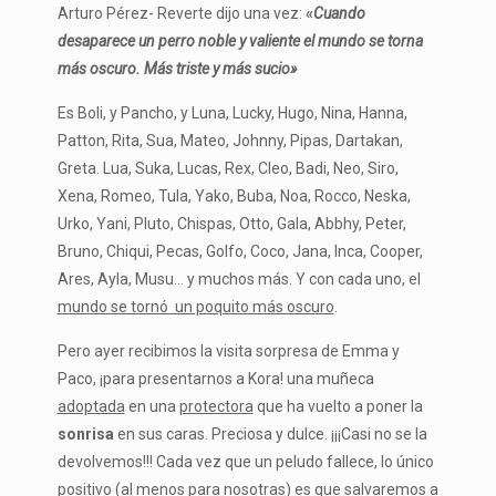
Arturo Pérez- Reverte dijo una vez:
«
Cuando
desaparece un perro noble y valiente el mundo se torna
más oscuro. Más triste y más sucio»
Es Boli, y Pancho, y Luna, Lucky, Hugo, Nina, Hanna,
Patton, Rita, Sua, Mateo, Johnny, Pipas, Dartakan,
Greta. Lua, Suka, Lucas, Rex, Cleo, Badi, Neo, Siro,
Xena, Romeo, Tula, Yako, Buba, Noa, Rocco, Neska,
Urko, Yani, Pluto, Chispas, Otto, Gala, Abbhy, Peter,
Bruno, Chiqui, Pecas, Golfo, Coco, Jana, Inca, Cooper,
Ares, Ayla, Musu… y muchos más. Y con cada uno, el
mundo se tornó un poquito más oscuro
.
Pero ayer recibimos la visita sorpresa de Emma y
Paco, ¡para presentarnos a Kora! una muñeca
adoptada
en una
protectora
que ha vuelto a poner la
sonrisa
en sus caras. Preciosa y dulce. ¡¡¡Casi no se la
devolvemos!!! Cada vez que un peludo fallece, lo único
positivo
(al menos para nosotras) es que
salvaremos
a