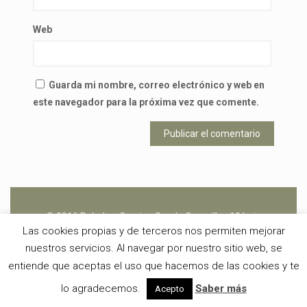
Web
Guarda mi nombre, correo electrónico y web en
este navegador para la próxima vez que comente.
© 2016 Peludos. Camino Senda Coronillas 18 bajo
Las cookies propias y de terceros nos permiten mejorar
26370 - Navarrete (La Rioja) -
buzon@peludos.net
- 666
nuestros servicios. Al navegar por nuestro sitio web, se
450 601 -
Aviso Legal
y
Política de Cookies
entiende que aceptas el uso que hacemos de las cookies y te
lo agradecemos.
Saber más
Acepto