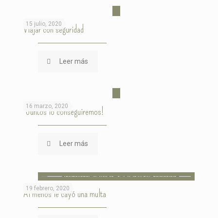
15 julio, 2020
Viajar con seguridad
Leer más
16 marzo, 2020
¡Juntos lo conseguiremos!
Leer más
19 febrero, 2020
Al menos le cayó una multa