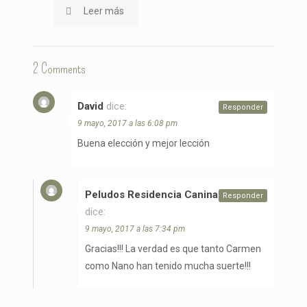
Leer más
2 Comments
David
dice:
Responder
9 mayo, 2017 a las 6:08 pm
Buena elección y mejor lección
Peludos Residencia Canina y Felina
Responder
dice:
9 mayo, 2017 a las 7:34 pm
Gracias!!! La verdad es que tanto Carmen
como Nano han tenido mucha suerte!!!