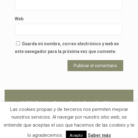
Web
Guarda mi nombre, correo electrónico y web en
este navegador para la próxima vez que comente.
© 2016 Peludos. Camino Senda Coronillas 18 bajo
Las cookies propias y de terceros nos permiten mejorar
26370 - Navarrete (La Rioja) -
buzon@peludos.net
- 666
nuestros servicios. Al navegar por nuestro sitio web, se
450 601 -
Aviso Legal
y
Política de Cookies
entiende que aceptas el uso que hacemos de las cookies y te
lo agradecemos.
Saber más
Acepto