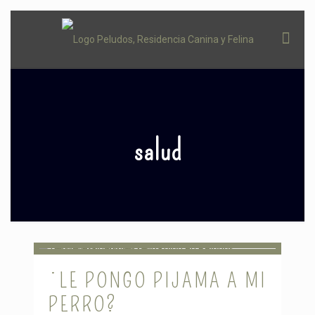
salud
¿LE PONGO PIJAMA A MI
PERRO?