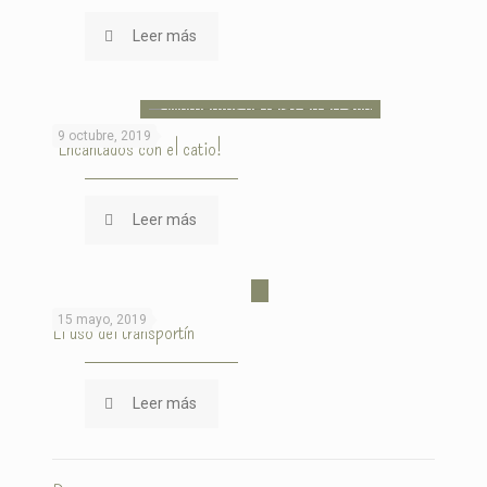
Leer más
9 octubre, 2019
¡Encantados con el catio!
Leer más
15 mayo, 2019
El uso del transportín
Leer más