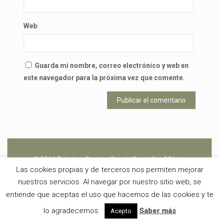
Web
Guarda mi nombre, correo electrónico y web en
este navegador para la próxima vez que comente.
© 2016 Peludos. Camino Senda Coronillas 18 bajo
Las cookies propias y de terceros nos permiten mejorar
26370 - Navarrete (La Rioja) -
buzon@peludos.net
- 666
nuestros servicios. Al navegar por nuestro sitio web, se
450 601 -
Aviso Legal
y
Política de Cookies
entiende que aceptas el uso que hacemos de las cookies y te
lo agradecemos.
Saber más
Acepto